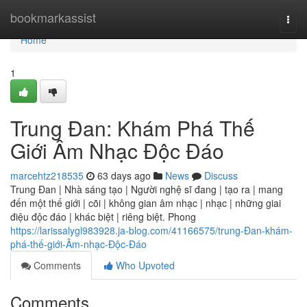
Home
bookmarkassist
Togg
navi
Home
1
Trung Đan: Khám Phá Thế
Giới Âm Nhạc Độc Đáo
marcehtz218535
63 days ago
News
Discuss
Trung Đan | Nhà sáng tạo | Người nghệ sĩ đang | tạo ra | mang
đến một thế giới | cõi | không gian âm nhạc | nhạc | những giai
điệu độc đáo | khác biệt | riêng biệt. Phong
https://larissalygl983928.ja-blog.com/41166575/trung-Đan-khám-
phá-thế-giới-Âm-nhạc-Độc-Đáo
Comments
Who Upvoted
Comments