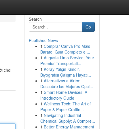
Search
Go
Published News
1
Comprar Canva Pro Mais
Barato: Guia Completo e ...
1
Augusta Limo Service: Your
Premier Transportati...
1
Koray Yalçın Kimdir,
ời chơi
Biyografisi Çalışma Hayatı...
1
Alternativas a Airtm:
Descubre las Mejores Opci...
1
Smart Home Devices: A
Introductory Guide
1
Wellness Tech: The Art of
Paper & Paper Craftin...
1
Navigating Industrial
Chemical Supply: A Compre...
1
Better Energy Management