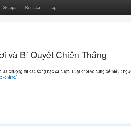
Groups
Register
Login
ơi và Bí Quyết Chiến Thắng
ợc ưa chuộng tại các sòng bạc cá cược. Luật chơi vô cùng dễ hiểu : ngư
te-online/