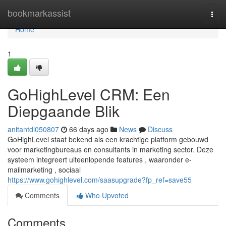
Home
bookmarkassist
Togg
navi
Home
1
GoHighLevel CRM: Een
Diepgaande Blik
anitantdl050807
66 days ago
News
Discuss
GoHighLevel staat bekend als een krachtige platform gebouwd
voor marketingbureaus en consultants in marketing sector. Deze
systeem integreert uiteenlopende features , waaronder e-
mailmarketing , sociaal
https://www.gohighlevel.com/saasupgrade?fp_ref=save55
Comments
Who Upvoted
Comments