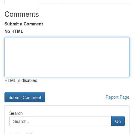
Comments
Submit a Comment
No HTML
HTML is disabled
Report Page
Search
Go