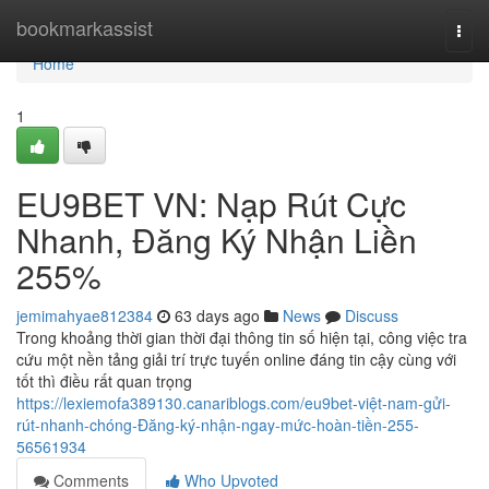
Home
bookmarkassist
Togg
navi
Home
1
EU9BET VN: Nạp Rút Cực
Nhanh, Đăng Ký Nhận Liền
255%
jemimahyae812384
63 days ago
News
Discuss
Trong khoảng thời gian thời đại thông tin số hiện tại, công việc tra
cứu một nền tảng giải trí trực tuyến online đáng tin cậy cùng với
tốt thì điều rất quan trọng
https://lexiemofa389130.canariblogs.com/eu9bet-việt-nam-gửi-
rút-nhanh-chóng-Đăng-ký-nhận-ngay-mức-hoàn-tiền-255-
56561934
Comments
Who Upvoted