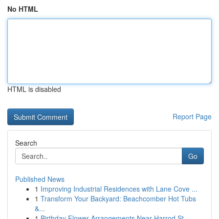
No HTML
HTML is disabled
Report Page
Search
Go
Published News
1
Improving Industrial Residences with Lane Cove ...
1
Transform Your Backyard: Beachcomber Hot Tubs
&...
1
Birthday Flower Arrangements Near Harrod St