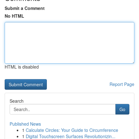
Submit a Comment
No HTML
HTML is disabled
Report Page
Search
Go
Published News
1
Calculate Circles: Your Guide to Circumference
1
Digital Touchscreen Surfaces Revolutionizin...