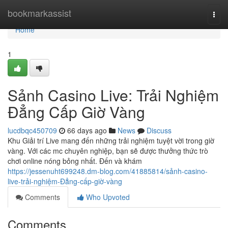
Home
bookmarkassist
Togg
navi
Home
1
Sảnh Casino Live: Trải Nghiệm
Đẳng Cấp Giờ Vàng
lucdbqc450709
66 days ago
News
Discuss
Khu Giải trí Live mang đến những trải nghiệm tuyệt vời trong giờ
vàng. Với các mc chuyên nghiệp, bạn sẽ được thưởng thức trò
chơi online nóng bỏng nhất. Đến và khám
https://jessenuht699248.dm-blog.com/41885814/sảnh-casino-
live-trải-nghiệm-Đẳng-cấp-giờ-vàng
Comments
Who Upvoted
Comments