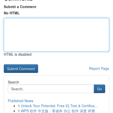
Submit a Comment
No HTML
HTML is disabled
Report Page
Search
Go
Published News
1
Unlock Your Potential: Free IQ Test & Certifica...
1
WPS 软件 中文版：零成本 办公 软件 深度 评测