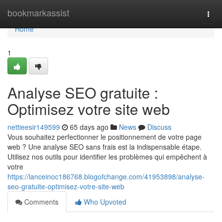
Home
bookmarkassist
Togg
navi
Home
1
Analyse SEO gratuite :
Optimisez votre site web
nettieesir149599
65 days ago
News
Discuss
Vous souhaitez perfectionner le positionnement de votre page
web ? Une analyse SEO sans frais est la indispensable étape.
Utilisez nos outils pour identifier les problèmes qui empêchent à
votre
https://lanceinoc186768.blogofchange.com/41953898/analyse-
seo-gratuite-optimisez-votre-site-web
Comments
Who Upvoted