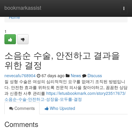
Home
bookmarkassist
Togg
navi
Home
1
소음순 수술, 안전하고 결과을
위한 결정
nevecafu768904
67 days ago
News
Discuss
질 성형 수술은 여성의 심리적적인 요구를 없애기 조직된 방법입니
다. 안전한 효과를 위하도록 전문적 의사을 찾아야하고, 꼼꼼한 상담
과 신중한 사후 관리를
https://letusbookmark.com/story23517673/
소음순-수술-안전하고-성장을-모두를-결정
Comments
Who Upvoted
Comments