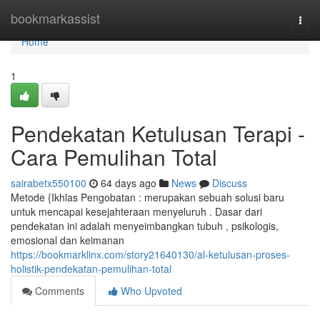
Home
bookmarkassist
Togg
navi
Home
1
Pendekatan Ketulusan Terapi -
Cara Pemulihan Total
sairabetx550100
64 days ago
News
Discuss
Metode {Ikhlas Pengobatan : merupakan sebuah solusi baru
untuk mencapai kesejahteraan menyeluruh . Dasar dari
pendekatan ini adalah menyeimbangkan tubuh , psikologis,
emosional dan keimanan
https://bookmarklinx.com/story21640130/al-ketulusan-proses-
holistik-pendekatan-pemulihan-total
Comments
Who Upvoted