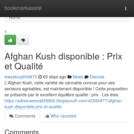
Home
bookmarkassist
Togg
navi
Home
1
Afghan Kush disponible : Prix
et Qualité
lewysbuyj009870
65 days ago
News
Discuss
L'Afghan Kush, cette variété de cannabis connue pour ses
senteurs agréables, est maintenant disponible ! Cette proposition
se présente par le excellent équilibre qualité / prix . Les êtes
https://adrianaeexq928600.blog4youth.com/42090877/afghan-
kush-disponible-prix-et-qualité
Comments
Who Upvoted
Comments