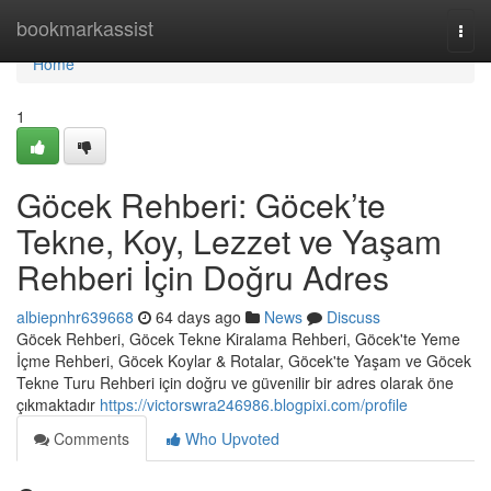
Home
bookmarkassist
Togg
navi
Home
1
Göcek Rehberi: Göcek’te
Tekne, Koy, Lezzet ve Yaşam
Rehberi İçin Doğru Adres
albiepnhr639668
64 days ago
News
Discuss
Göcek Rehberi, Göcek Tekne Kiralama Rehberi, Göcek'te Yeme
İçme Rehberi, Göcek Koylar & Rotalar, Göcek'te Yaşam ve Göcek
Tekne Turu Rehberi için doğru ve güvenilir bir adres olarak öne
çıkmaktadır
https://victorswra246986.blogpixi.com/profile
Comments
Who Upvoted