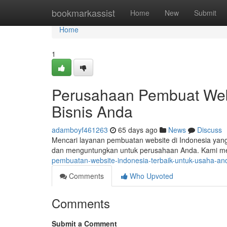
Home
bookmarkassist
Home
New
Submit
Home
1
Perusahaan Pembuat Webs
Bisnis Anda
adamboyf461263
65 days ago
News
Discuss
Mencari layanan pembuatan website di Indonesia yan
dan menguntungkan untuk perusahaan Anda. Kami m
pembuatan-website-indonesia-terbaik-untuk-usaha-a
Comments
Who Upvoted
Comments
Submit a Comment