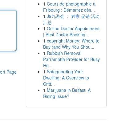
1
Cours de photographie à
Fribourg : Démarrez dès...
1
J9九游会 ： 独家 促销 活动
汇总
1
Online Doctor Appointment
| Best Doctor Booking...
1
copyright Money: Where to
Buy (and Why You Shou...
1
Rubbish Removal
Parramatta Provider for Busy
Re...
1
Safeguarding Your
ort Page
Dwelling: A Overview to
Critt...
1
Marijuana in Belfast: A
Rising Issue?