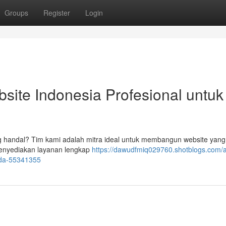
Groups
Register
Login
ite Indonesia Profesional untuk
g handal? Tim kami adalah mitra ideal untuk membangun website yan
enyediakan layanan lengkap
https://dawudfmiq029760.shotblogs.com/
nda-55341355