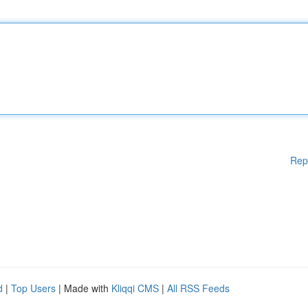
Rep
d
|
Top Users
| Made with
Kliqqi CMS
|
All RSS Feeds