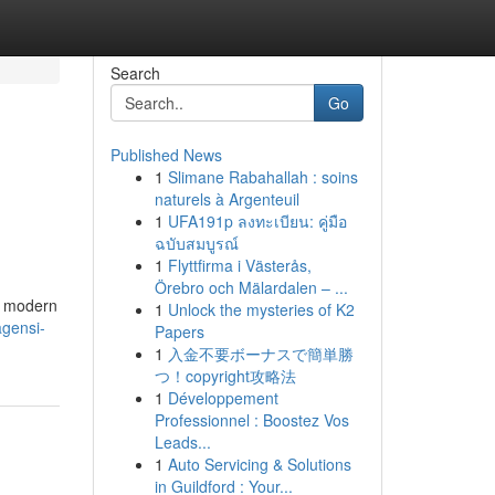
Search
Go
Published News
1
Slimane Rabahallah : soins
naturels à Argenteuil
1
UFA191p ลงทะเบียน: คู่มือ
ฉบับสมบูรณ์
1
Flyttfirma i Västerås,
Örebro och Mälardalen – ...
g modern
1
Unlock the mysteries of K2
agensi-
Papers
1
入金不要ボーナスで簡単勝
つ！copyright攻略法
1
Développement
Professionnel : Boostez Vos
Leads...
1
Auto Servicing & Solutions
in Guildford : Your...