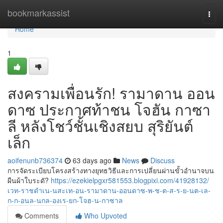
Home
bookmarkassist
Togg
navi
Home
1
สงครามเพื่อนรัก! รามาดาน ออน
ดาซ ประกาศท้าชน โจฮัน กาซา
ลี หลังโชว์ชั้นเชิงสยบ สุริยันต์
เล็ก
aoifenunb736374
63 days ago
News
Discuss
การจัดระเบียบโครงสร้างทางยุทธวิธีและการเปลี่ยนผ่านขั้วอำนาจบน
ผืนผ้าใบระดั?
https://ezekielpgxr581553.blogpixi.com/41928132/
เวท-ราชดำเน-นสะเท-อน-รามาดาน-ออนดาซ-พ-ช-ต-ส-ร-ย-นต-เล-
ก-ก-อนล-นกล-องเร-ยก-โจฮ-น-กาซาล
Comments
Who Upvoted