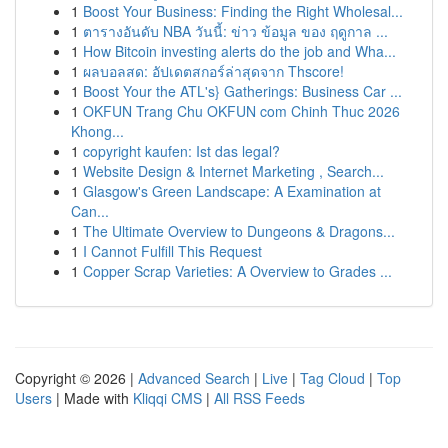
1
Boost Your Business: Finding the Right Wholesal...
1
ตารางอันดับ NBA วันนี้: ข่าว ข้อมูล ของ ฤดูกาล ...
1
How Bitcoin investing alerts do the job and Wha...
1
ผลบอลสด: อัปเดตสกอร์ล่าสุดจาก Thscore!
1
Boost Your the ATL's} Gatherings: Business Car ...
1
OKFUN Trang Chu OKFUN com Chinh Thuc 2026
Khong...
1
copyright kaufen: Ist das legal?
1
Website Design & Internet Marketing , Search...
1
Glasgow's Green Landscape: A Examination at
Can...
1
The Ultimate Overview to Dungeons & Dragons...
1
I Cannot Fulfill This Request
1
Copper Scrap Varieties: A Overview to Grades ...
Copyright © 2026 |
Advanced Search
|
Live
|
Tag Cloud
|
Top
Users
| Made with
Kliqqi CMS
|
All RSS Feeds