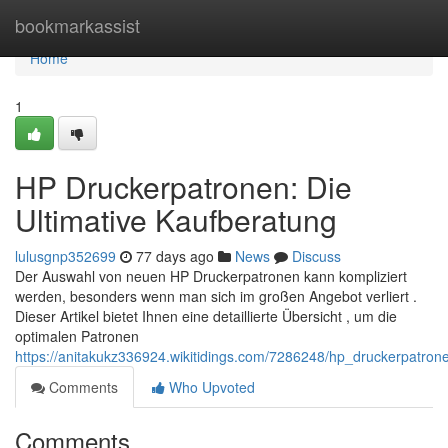
Home
bookmarkassist
Home
1
HP Druckerpatronen: Die
Ultimative Kaufberatung
lulusgnp352699
77 days ago
News
Discuss
Der Auswahl von neuen HP Druckerpatronen kann kompliziert
werden, besonders wenn man sich im großen Angebot verliert .
Dieser Artikel bietet Ihnen eine detaillierte Übersicht , um die
optimalen Patronen
https://anitakukz336924.wikitidings.com/7286248/hp_druckerpatron
Comments
Who Upvoted
Comments