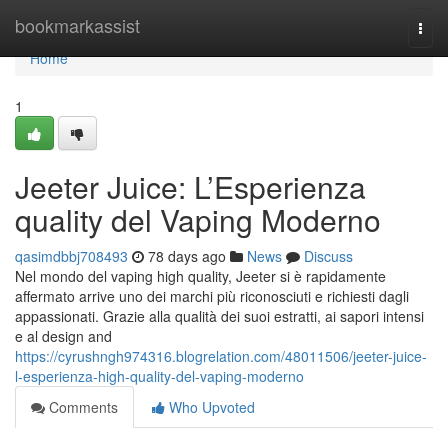
Home
bookmarkassist
Togg
navi
Home
1
Jeeter Juice: L’Esperienza
quality del Vaping Moderno
qasimdbbj708493
78 days ago
News
Discuss
Nel mondo del vaping high quality, Jeeter si è rapidamente
affermato arrive uno dei marchi più riconosciuti e richiesti dagli
appassionati. Grazie alla qualità dei suoi estratti, ai sapori intensi
e al design and
https://cyrushngh974316.blogrelation.com/48011506/jeeter-juice-
l-esperienza-high-quality-del-vaping-moderno
Comments
Who Upvoted