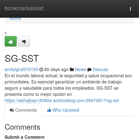
Home
bookmarkassist
Togg
navi
Home
1
SG-SST
emilyignd579155
80 days ago
News
Discuss
En el mundo laboral actual, la seguridad y salud ocupacional son
primordiales. Es esencial garantizar un ambiente de trabajo
seguro y saludable para todos los empleados. SG-SST se
presenta como tu mejor opción en
https://aishajbap183804.activosblog.com/38970817/sg-sst
Comments
Who Upvoted
Comments
Submit a Comment