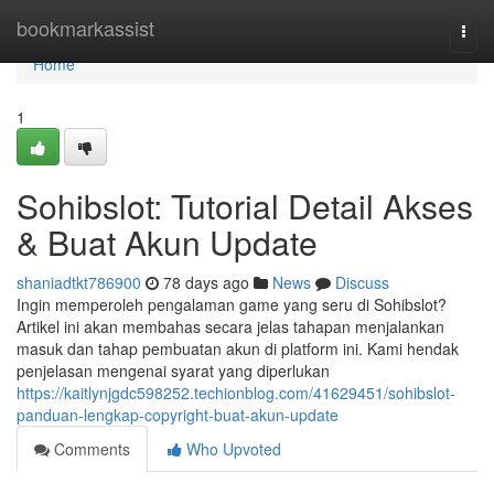
Home
bookmarkassist
Togg
navi
Home
1
Sohibslot: Tutorial Detail Akses
& Buat Akun Update
shaniadtkt786900
78 days ago
News
Discuss
Ingin memperoleh pengalaman game yang seru di Sohibslot?
Artikel ini akan membahas secara jelas tahapan menjalankan
masuk dan tahap pembuatan akun di platform ini. Kami hendak
penjelasan mengenai syarat yang diperlukan
https://kaitlynjgdc598252.techionblog.com/41629451/sohibslot-
panduan-lengkap-copyright-buat-akun-update
Comments
Who Upvoted