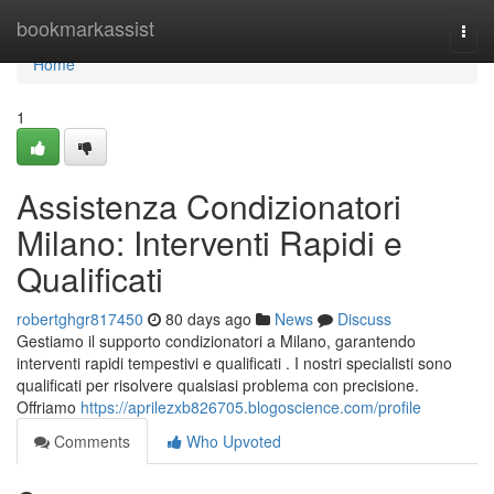
Home
bookmarkassist
Togg
navi
Home
1
Assistenza Condizionatori
Milano: Interventi Rapidi e
Qualificati
robertghgr817450
80 days ago
News
Discuss
Gestiamo il supporto condizionatori a Milano, garantendo
interventi rapidi tempestivi e qualificati . I nostri specialisti sono
qualificati per risolvere qualsiasi problema con precisione.
Offriamo
https://aprilezxb826705.blogoscience.com/profile
Comments
Who Upvoted