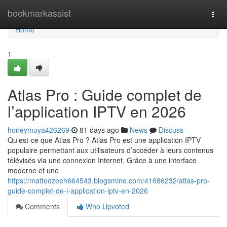
Home
bookmarkassist
Togg
navi
Home
1
Atlas Pro : Guide complet de
l’application IPTV en 2026
honeymuya426269
81 days ago
News
Discuss
Qu’est-ce que Atlas Pro ? Atlas Pro est une application IPTV
populaire permettant aux utilisateurs d’accéder à leurs contenus
télévisés via une connexion Internet. Grâce à une interface
moderne et une
https://matteozeeh664543.blogsmine.com/41686232/atlas-pro-
guide-complet-de-l-application-iptv-en-2026
Comments
Who Upvoted