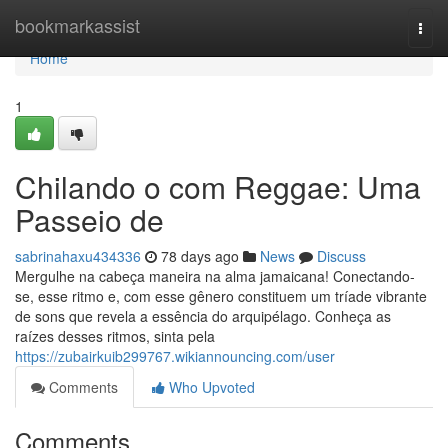
Home
bookmarkassist
Togg
navi
Home
1
Chilando o com Reggae: Uma
Passeio de
sabrinahaxu434336
78 days ago
News
Discuss
Mergulhe na cabeça maneira na alma jamaicana! Conectando-
se, esse ritmo e, com esse gênero constituem um tríade vibrante
de sons que revela a essência do arquipélago. Conheça as
raízes desses ritmos, sinta pela
https://zubairkuib299767.wikiannouncing.com/user
Comments
Who Upvoted
Comments