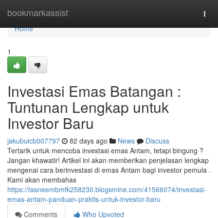
Home
bookmarkassist
Togg
navi
Home
1
Investasi Emas Batangan :
Tuntunan Lengkap untuk
Investor Baru
jakubuicb007797
82 days ago
News
Discuss
Tertarik untuk mencoba investasi emas Antam, tetapi bingung ?
Jangan khawatir! Artikel ini akan memberikan penjelasan lengkap
mengenai cara berinvestasi di emas Antam bagi investor pemula .
Kami akan membahas
https://tasneembmfk258230.blogsmine.com/41566074/investasi-
emas-antam-panduan-praktis-untuk-investor-baru
Comments
Who Upvoted