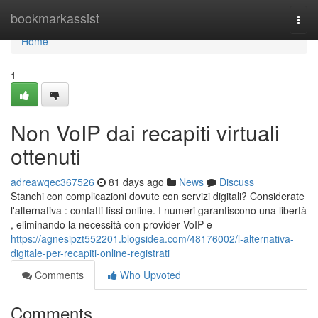
Home
bookmarkassist
Togg
navi
Home
1
Non VoIP dai recapiti virtuali
ottenuti
adreawqec367526
81 days ago
News
Discuss
Stanchi con complicazioni dovute con servizi digitali? Considerate
l'alternativa : contatti fissi online. I numeri garantiscono una libertà
, eliminando la necessità con provider VoIP e
https://agnesipzt552201.blogsidea.com/48176002/l-alternativa-
digitale-per-recapiti-online-registrati
Comments
Who Upvoted
Comments