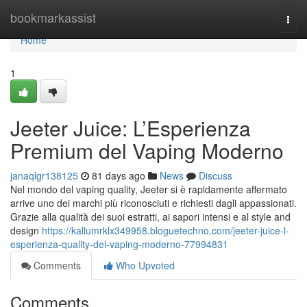
Home
bookmarkassist
Togg
navi
Home
1
Jeeter Juice: L’Esperienza
Premium del Vaping Moderno
janaqlgr138125
81 days ago
News
Discuss
Nel mondo del vaping quality, Jeeter si è rapidamente affermato
arrive uno dei marchi più riconosciuti e richiesti dagli appassionati.
Grazie alla qualità dei suoi estratti, ai sapori intensi e al style and
design
https://kallumrklx349958.bloguetechno.com/jeeter-juice-l-
esperienza-quality-del-vaping-moderno-77994831
Comments
Who Upvoted
Comments