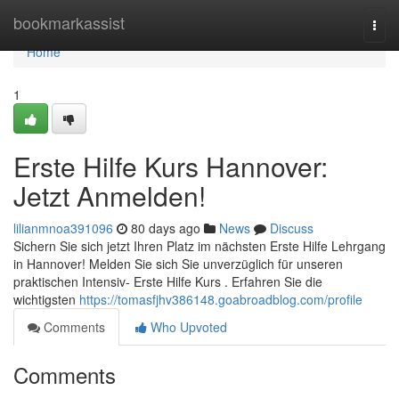
Home
bookmarkassist
Togg
navi
Home
1
Erste Hilfe Kurs Hannover:
Jetzt Anmelden!
lilianmnoa391096
80 days ago
News
Discuss
Sichern Sie sich jetzt Ihren Platz im nächsten Erste Hilfe Lehrgang
in Hannover! Melden Sie sich Sie unverzüglich für unseren
praktischen Intensiv- Erste Hilfe Kurs . Erfahren Sie die
wichtigsten
https://tomasfjhv386148.goabroadblog.com/profile
Comments
Who Upvoted
Comments