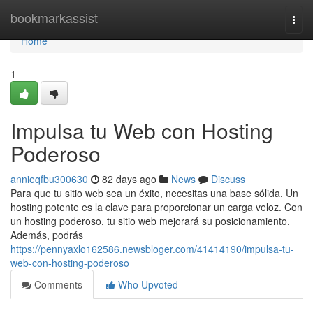
Home
bookmarkassist
Togg
navi
Home
1
Impulsa tu Web con Hosting
Poderoso
annieqfbu300630
82 days ago
News
Discuss
Para que tu sitio web sea un éxito, necesitas una base sólida. Un
hosting potente es la clave para proporcionar un carga veloz. Con
un hosting poderoso, tu sitio web mejorará su posicionamiento.
Además, podrás
https://pennyaxlo162586.newsbloger.com/41414190/impulsa-tu-
web-con-hosting-poderoso
Comments
Who Upvoted