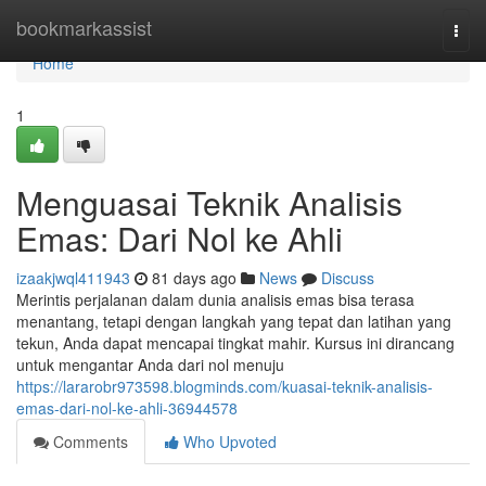
Home
bookmarkassist
Togg
navi
Home
1
Menguasai Teknik Analisis
Emas: Dari Nol ke Ahli
izaakjwql411943
81 days ago
News
Discuss
Merintis perjalanan dalam dunia analisis emas bisa terasa
menantang, tetapi dengan langkah yang tepat dan latihan yang
tekun, Anda dapat mencapai tingkat mahir. Kursus ini dirancang
untuk mengantar Anda dari nol menuju
https://lararobr973598.blogminds.com/kuasai-teknik-analisis-
emas-dari-nol-ke-ahli-36944578
Comments
Who Upvoted