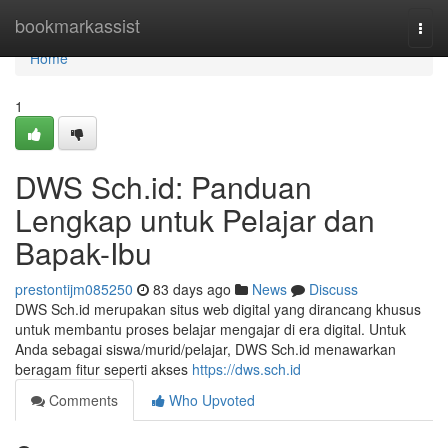
Home
bookmarkassist
Togg
navi
Home
1
DWS Sch.id: Panduan
Lengkap untuk Pelajar dan
Bapak-Ibu
prestontijm085250
83 days ago
News
Discuss
DWS Sch.id merupakan situs web digital yang dirancang khusus
untuk membantu proses belajar mengajar di era digital. Untuk
Anda sebagai siswa/murid/pelajar, DWS Sch.id menawarkan
beragam fitur seperti akses
https://dws.sch.id
Comments
Who Upvoted