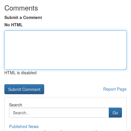
Comments
Submit a Comment
No HTML
HTML is disabled
Report Page
Search
Go
Published News