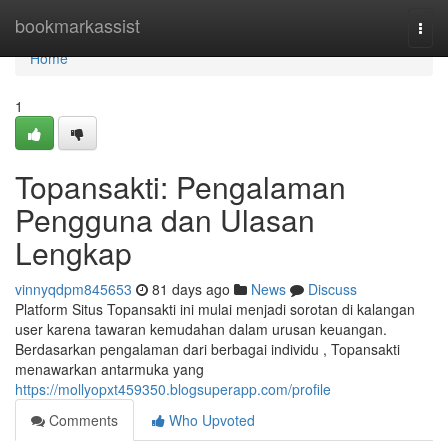
Home
bookmarkassist
Togg
navi
Home
1
Topansakti: Pengalaman
Pengguna dan Ulasan
Lengkap
vinnyqdpm845653
81 days ago
News
Discuss
Platform Situs Topansakti ini mulai menjadi sorotan di kalangan
user karena tawaran kemudahan dalam urusan keuangan.
Berdasarkan pengalaman dari berbagai individu , Topansakti
menawarkan antarmuka yang
https://mollyopxt459350.blogsuperapp.com/profile
Comments
Who Upvoted