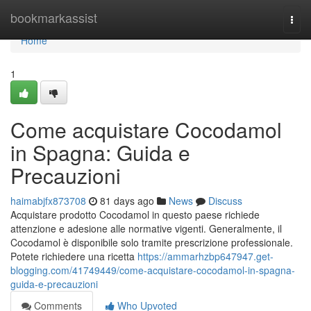
Home
bookmarkassist
Togg
navi
Home
1
Come acquistare Cocodamol
in Spagna: Guida e
Precauzioni
haimabjfx873708
81 days ago
News
Discuss
Acquistare prodotto Cocodamol in questo paese richiede
attenzione e adesione alle normative vigenti. Generalmente, il
Cocodamol è disponibile solo tramite prescrizione professionale.
Potete richiedere una ricetta
https://ammarhzbp647947.get-
blogging.com/41749449/come-acquistare-cocodamol-in-spagna-
guida-e-precauzioni
Comments
Who Upvoted