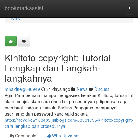
Home
bookmarkassist
Togg
navi
Home
1
Kinitoto copyright: Tutorial
Lengkap dan Langkah-
langkahnya
ronaldneig046949
81 days ago
News
Discuss
Agar Para pemain mampu mengakses ke akun Kinitoto, tulisan ini
akan menjelaskan cara rinci dan prosedur yang diperlukan agar
membuat tindakan masuk. Periksa Pengguna mempunyai
username dan password yang valid sekala
https://neveikcw168465.jaiblogs.com/68361795/kinitoto-copyright-
cara-lengkap-dan-prosedurnya
Comments
Who Upvoted