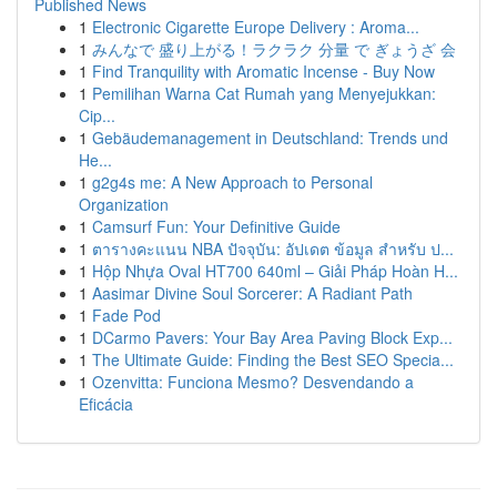
Published News
1
Electronic Cigarette Europe Delivery : Aroma...
1
みんなで 盛り上がる！ラクラク 分量 で ぎょうざ 会
1
Find Tranquility with Aromatic Incense - Buy Now
1
Pemilihan Warna Cat Rumah yang Menyejukkan:
Cip...
1
Gebäudemanagement in Deutschland: Trends und
He...
1
g2g4s me: A New Approach to Personal
Organization
1
Camsurf Fun: Your Definitive Guide
1
ตารางคะแนน NBA ปัจจุบัน: อัปเดต ข้อมูล สำหรับ ป...
1
Hộp Nhựa Oval HT700 640ml – Giải Pháp Hoàn H...
1
Aasimar Divine Soul Sorcerer: A Radiant Path
1
Fade Pod
1
DCarmo Pavers: Your Bay Area Paving Block Exp...
1
The Ultimate Guide: Finding the Best SEO Specia...
1
Ozenvitta: Funciona Mesmo? Desvendando a
Eficácia