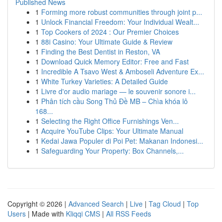
Published News
1
Forming more robust communities through joint p...
1
Unlock Financial Freedom: Your Individual Wealt...
1
Top Cookers of 2024 : Our Premier Choices
1
88i Casino: Your Ultimate Guide & Review
1
Finding the Best Dentist in Reston, VA
1
Download Quick Memory Editor: Free and Fast
1
Incredible A Tsavo West & Amboseli Adventure Ex...
1
White Turkey Varieties: A Detailed Guide
1
Livre d'or audio mariage — le souvenir sonore i...
1
Phân tích cầu Song Thủ Đề MB – Chìa khóa lô
168...
1
Selecting the Right Office Furnishings Ven...
1
Acquire YouTube Clips: Your Ultimate Manual
1
Kedai Jawa Populer di Poi Pet: Makanan Indonesi...
1
Safeguarding Your Property: Box Channels,...
Copyright © 2026 |
Advanced Search
|
Live
|
Tag Cloud
|
Top
Users
| Made with
Kliqqi CMS
|
All RSS Feeds