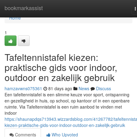
Home
bookmarkassist
T
n
Home
1
Tafeltennistafel kiezen:
praktische gids voor indoor,
outdoor en zakelijk gebruik
hamzavwns075361
81 days ago
News
Discuss
Een tafeltennistafel is een slimme keuze voor sport, ontspanning
en gezelligheid in huis, op school, op kantoor of in een openbare
ruimte. Via Tafeltennistafel is een ruim aanbod te vinden met
indoor
https://shaunapdqs713943.wizzardsblog.com/41267782/tafeltennista
kiezen-praktische-gids-voor-indoor-outdoor-en-zakelijk-gebruik
Comments
Who Upvoted