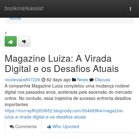
Home
bookmarkassist
Togg
navi
Home
1
Magazine Luiza: A Virada
Digital e os Desafios Atuais
nicolevaps807226
82 days ago
News
Discuss
A companhia Magazine Luiza completou uma mudança notável
digital nos passados anos, acelerada pela ascensão do mercado
online. No contudo, essa trajetória de sucesso enfrenta desafios
importantes
https://murrayffnj353652.blognody.com/50466964/magazine-
luiza-a-virada-digital-e-os-desafios-atuais
Comments
Who Upvoted