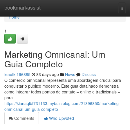
Home
bookmarkassist
Togg
navi
Home
1
Marketing Omnicanal: Um
Guia Completo
leaefkt196885
83 days ago
News
Discuss
O comércio omnicanal representa uma abordagem crucial para
conquistar o público moderno. Este guia detalhado demonstra
como integrar todos pontos de contato – online e tradicionais –
para
https://kianaqlbf731133.mybuzzblog.com/21396850/marketing-
omnicanal-um-guia-completo
Comments
Who Upvoted