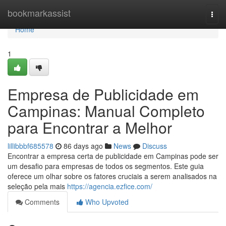
Home
bookmarkassist
Togg
navi
Home
1
Empresa de Publicidade em
Campinas: Manual Completo
para Encontrar a Melhor
lillibbbf685578
86 days ago
News
Discuss
Encontrar a empresa certa de publicidade em Campinas pode ser
um desafio para empresas de todos os segmentos. Este guia
oferece um olhar sobre os fatores cruciais a serem analisados na
seleção pela mais
https://agencia.ezfice.com/
Comments
Who Upvoted