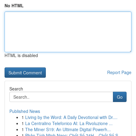
No HTML
HTML is disabled
Report Page
Search
Go
Published News
1
Living by the Word: A Daily Devotional with Dr....
1
La Centralino Telefonico AI: La Rivoluzione ...
1
The Miner S19: An Ultimate Digital Powerh...
1
Phân Tích Minh Ngọc: Chốt Số 24H – Chốt Số S...