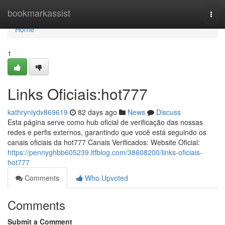
Home
bookmarkassist
Togg
navi
Home
1
Links Oficiais:hot777
kathryniydv869619
82 days ago
News
Discuss
Esta página serve como hub oficial de verificação das nossas
redes e perfis externos, garantindo que você está seguindo os
canais oficiais da hot777 Canais Verificados: Website Oficial:
https://pennyghbb605239.ltfblog.com/38608200/links-oficiais-
hot777
Comments
Who Upvoted
Comments
Submit a Comment