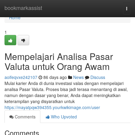
Home
bookmarkassist
Togg
navi
Home
1
Mempelajari Analisa Pasar
Valuta untuk Orang Awam
aoifeqvxe242107
86 days ago
News
Discuss
Mulai karier Anda di dunia investasi valas dengan mempelajari
analisa Pasar Valuta. Proses bisa jadi terasa menantang di awal,
namun dengan dasar yang benar, Anda dapat meningkatkan
keterampilan yang disyaratkan untuk
https://mayatpqw394355.yourkwikimage.com/user
Comments
Who Upvoted
Comments