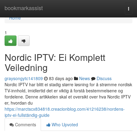
Home
bookmarkassist
Togg
navi
Home
1
Nordic IPTV: Ei Komplett
Veiledning
graysongytc141809
83 days ago
News
Discuss
Nordic IPTV har blitt ei stadig større løsning for å strømme nordisk
TV-innhold, imidlertid det er viktig å forstå bestemmelsene og
fordelene. Denne artikkelen skal et oversikt over hva Nordic IPTV
er, hvordan du
https://marctscx834818.creacionblog.com/41216238/nordens-
iptv-ei-fullständig-guide
Comments
Who Upvoted