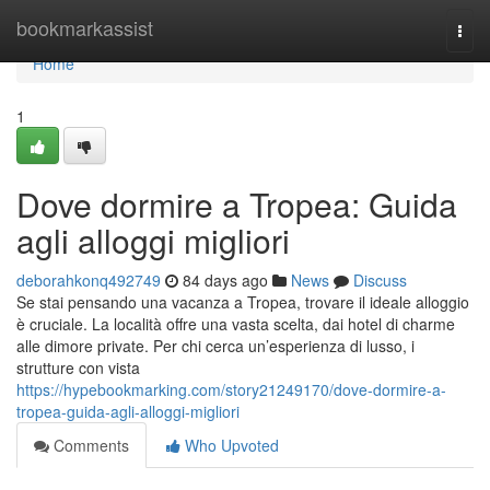
Home
bookmarkassist
Togg
navi
Home
1
Dove dormire a Tropea: Guida
agli alloggi migliori
deborahkonq492749
84 days ago
News
Discuss
Se stai pensando una vacanza a Tropea, trovare il ideale alloggio
è cruciale. La località offre una vasta scelta, dai hotel di charme
alle dimore private. Per chi cerca un’esperienza di lusso, i
strutture con vista
https://hypebookmarking.com/story21249170/dove-dormire-a-
tropea-guida-agli-alloggi-migliori
Comments
Who Upvoted