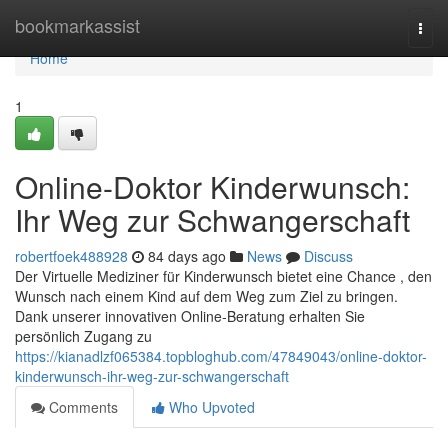
Home
bookmarkassist
Togg
navi
Home
1
Online-Doktor Kinderwunsch:
Ihr Weg zur Schwangerschaft
robertfoek488928
84 days ago
News
Discuss
Der Virtuelle Mediziner für Kinderwunsch bietet eine Chance , den
Wunsch nach einem Kind auf dem Weg zum Ziel zu bringen.
Dank unserer innovativen Online-Beratung erhalten Sie
persönlich Zugang zu
https://kianadlzf065384.topbloghub.com/47849043/online-doktor-
kinderwunsch-ihr-weg-zur-schwangerschaft
Comments
Who Upvoted