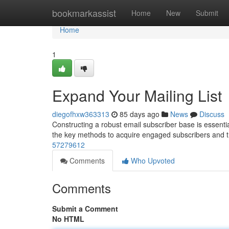
Home
bookmarkassist
Home
New
Submit
Home
1
Expand Your Mailing List
diegofhxw363313
85 days ago
News
Discuss
Constructing a robust email subscriber base is essenti
the key methods to acquire engaged subscribers and 
57279612
Comments
Who Upvoted
Comments
Submit a Comment
No HTML