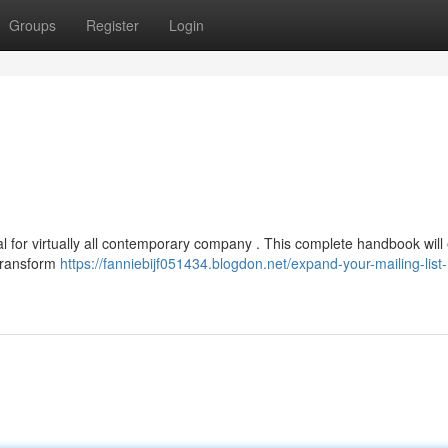
Groups
Register
Login
al for virtually all contemporary company . This complete handbook will
transform
https://fanniebijf051434.blogdon.net/expand-your-mailing-list-