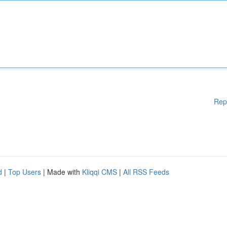
Rep
d
|
Top Users
| Made with
Kliqqi CMS
|
All RSS Feeds