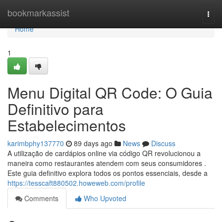
Home
bookmarkassist
Togg
navi
Home
1
Menu Digital QR Code: O Guia
Definitivo para
Estabelecimentos
karimbphy137770
89 days ago
News
Discuss
A utilização de cardápios online via código QR revolucionou a
maneira como restaurantes atendem com seus consumidores .
Este guia definitivo explora todos os pontos essenciais, desde a
https://tesscaft880502.howeweb.com/profile
Comments
Who Upvoted