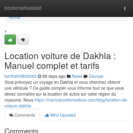
Home
bookmarkassist
Togg
navi
Home
1
Location voiture de Dakhla :
Manuel complet et tarifs
berthahril930283
88 days ago
News
Discuss
Vous prévoyez un voyage en Dakhla et vous cherchez obtenir
une véhicule ? Ce guide complet vous informe tout ce que vous
devez connaître sur la location de autos sur cette région du
royaume. Nous
https://maroclocationvoiture.com/blog/location-de-
voiture-dakhla
Comments
Who Upvoted
Comments