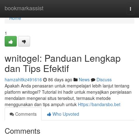
Home
bookmarkassist
Togg
navi
Home
1
wnitogel: Panduan Lengkap
dan Tips Efektif
hamzahltkz491616
86 days ago
News
Discuss
Apakah Anda penasaran untuk mempelajari lebih lanjut tentang
platform wnitogel? Tutorial ini hadir untuk menyajikan penjelasan
mendalam mengenai situs tersebut, termasuk metode
menggunakan dan tips ampuh untuk
Https://bandarsbo.bet
Comments
Who Upvoted
Comments