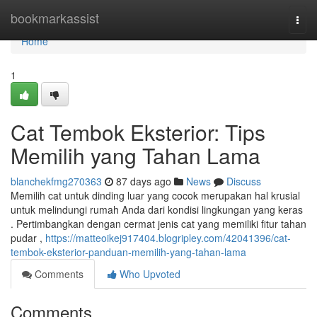
Home
bookmarkassist
Togg
navi
Home
1
Cat Tembok Eksterior: Tips
Memilih yang Tahan Lama
blanchekfmg270363
87 days ago
News
Discuss
Memilih cat untuk dinding luar yang cocok merupakan hal krusial
untuk melindungi rumah Anda dari kondisi lingkungan yang keras
. Pertimbangkan dengan cermat jenis cat yang memiliki fitur tahan
pudar ,
https://matteoikej917404.blogripley.com/42041396/cat-
tembok-eksterior-panduan-memilih-yang-tahan-lama
Comments
Who Upvoted
Comments