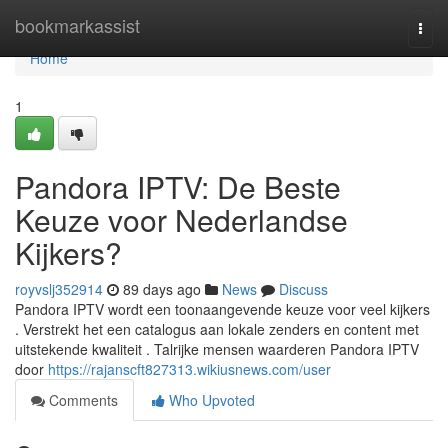
Home
bookmarkassist
Togg
navi
Home
1
Pandora IPTV: De Beste
Keuze voor Nederlandse
Kijkers?
royvslj352914
89 days ago
News
Discuss
Pandora IPTV wordt een toonaangevende keuze voor veel kijkers
. Verstrekt het een catalogus aan lokale zenders en content met
uitstekende kwaliteit . Talrijke mensen waarderen Pandora IPTV
door
https://rajanscft827313.wikiusnews.com/user
Comments
Who Upvoted