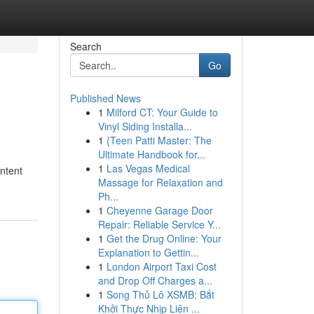
Search
Go
Published News
1
Milford CT: Your Guide to
Vinyl Siding Installa...
1
{Teen Patti Master: The
Ultimate Handbook for...
1
Las Vegas Medical
ntent
Massage for Relaxation and
Ph...
1
Cheyenne Garage Door
Repair: Reliable Service Y...
1
Get the Drug Online: Your
Explanation to Gettin...
1
London Airport Taxi Cost
and Drop Off Charges a...
1
Song Thủ Lô XSMB: Bắt
Khởi Thực Nhịp Liên ...