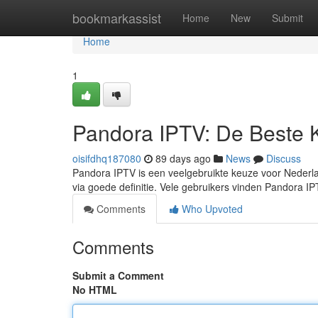
Home
bookmarkassist
Home
New
Submit
Home
1
Pandora IPTV: De Beste 
oisifdhq187080
89 days ago
News
Discuss
Pandora IPTV is een veelgebruikte keuze voor Nederlan
via goede definitie. Vele gebruikers vinden Pandora I
Comments
Who Upvoted
Comments
Submit a Comment
No HTML