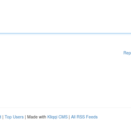
Rep
d
|
Top Users
| Made with
Kliqqi CMS
|
All RSS Feeds