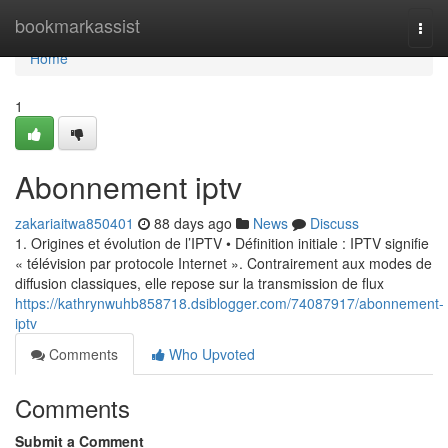
Home
bookmarkassist
Togg
navi
Home
1
Abonnement iptv
zakariaitwa850401
88 days ago
News
Discuss
1. Origines et évolution de l’IPTV • Définition initiale : IPTV signifie
« télévision par protocole Internet ». Contrairement aux modes de
diffusion classiques, elle repose sur la transmission de flux
https://kathrynwuhb858718.dsiblogger.com/74087917/abonnement-
iptv
Comments
Who Upvoted
Comments
Submit a Comment