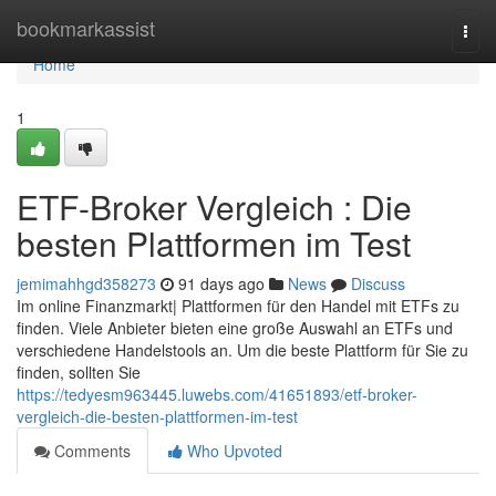
Home
bookmarkassist
Togg
navi
Home
1
ETF-Broker Vergleich : Die
besten Plattformen im Test
jemimahhgd358273
91 days ago
News
Discuss
Im online Finanzmarkt| Plattformen für den Handel mit ETFs zu
finden. Viele Anbieter bieten eine große Auswahl an ETFs und
verschiedene Handelstools an. Um die beste Plattform für Sie zu
finden, sollten Sie
https://tedyesm963445.luwebs.com/41651893/etf-broker-
vergleich-die-besten-plattformen-im-test
Comments
Who Upvoted