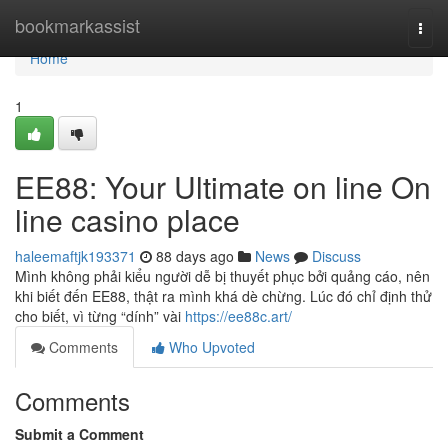
Home
bookmarkassist
Togg
navi
Home
1
EE88: Your Ultimate on line On
line casino place
haleemaftjk193371
88 days ago
News
Discuss
Mình không phải kiểu người dễ bị thuyết phục bởi quảng cáo, nên
khi biết đến EE88, thật ra mình khá dè chừng. Lúc đó chỉ định thử
cho biết, vì từng “dính” vài
https://ee88c.art/
Comments
Who Upvoted
Comments
Submit a Comment